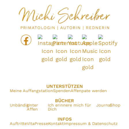
UNTERSTÜTZEN
Meine Auffangstation
Spenden
Affenpate werden
BÜCHER
Unbändig
Unter
Ich erinnere mich für
Journal
Shop
Affen
Dich
INFOS
Auftritte
Vita
Presse
Kontakt
Impressum & Datenschutz