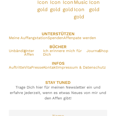
UNTERSTÜTZEN
Meine Auffangstation
Spenden
Affenpate werden
BÜCHER
Unbändig
Unter
Ich erinnere mich für
Journal
Shop
Affen
Dich
INFOS
Auftritte
Vita
Presse
Kontakt
Impressum & Datenschutz
STAY TUNED
Trage Dich hier für meinen Newsletter ein und
erfahre jederzeit, wenn es etwas Neues von mir und
den Affen gibt!