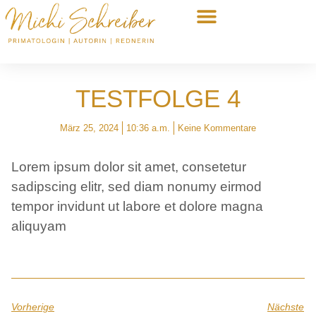
MEINE AUFFANGSTATION
KEYNOTE & LESUNG
TESTFOLGE 4
März 25, 2024
10:36 a.m.
Keine Kommentare
Lorem ipsum dolor sit amet, consetetur
sadipscing elitr, sed diam nonumy eirmod
tempor invidunt ut labore et dolore magna
aliquyam
Vorherige
Nächste