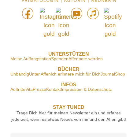
UNTERSTÜTZEN
Meine Auffangstation
Spenden
Affenpate werden
BÜCHER
Unbändig
Unter Affen
Ich erinnere mich für Dich
Journal
Shop
INFOS
Auftritte
Vita
Presse
Kontakt
Impressum & Datenschutz
STAY TUNED
Trage Dich hier für meinen Newsletter ein und erfahre
jederzeit, wenn es etwas Neues von mir und den Affen gibt!