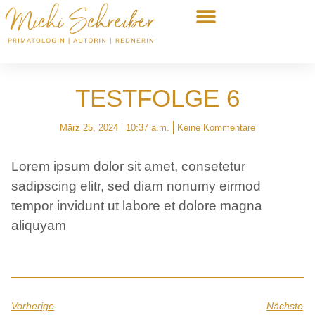
MEINE AUFFANGSTATION
KEYNOTE & LESUNG
TESTFOLGE 6
März 25, 2024
10:37 a.m.
Keine Kommentare
Lorem ipsum dolor sit amet, consetetur
sadipscing elitr, sed diam nonumy eirmod
tempor invidunt ut labore et dolore magna
aliquyam
Vorherige
Nächste