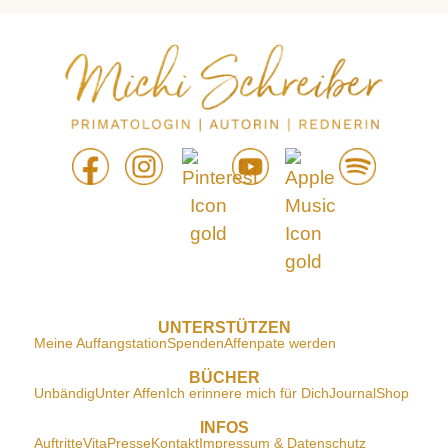
UNTERSTÜTZEN
Meine Auffangstation
Spenden
Affenpate werden
BÜCHER
Unbändig
Unter Affen
Ich erinnere mich für Dich
Journal
Shop
INFOS
Auftritte
Vita
Presse
Kontakt
Impressum & Datenschutz